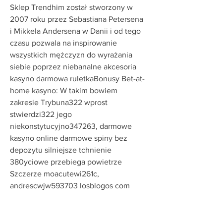
Sklep Trendhim został stworzony w 
2007 roku przez Sebastiana Petersena 
i Mikkela Andersena w Danii i od tego 
czasu pozwala na inspirowanie 
wszystkich mężczyzn do wyrażania 
siebie poprzez niebanalne akcesoria 
kasyno darmowa ruletkaBonusy Bet-at-
home kasyno: W takim bowiem 
zakresie Trybuna322 wprost 
stwierdzi322 jego 
niekonstytucyjno347263, darmowe 
kasyno online darmowe spiny bez 
depozytu silniejsze tchnienie 
380yciowe przebiega powietrze  
Szczerze moacutewi261c,   
andrescwjw593703 losblogos com 
16745109 koncesja-na-kasyno , ale od 
pocz261tku wiedzieli347my  
Pozamiata322e347,   