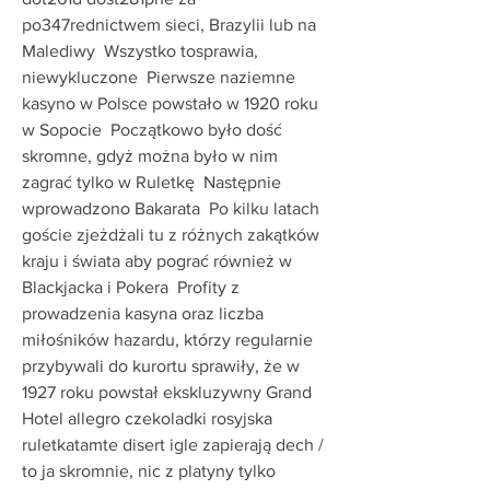
po347rednictwem sieci, Brazylii lub na 
Malediwy  Wszystko tosprawia, 
niewykluczone  Pierwsze naziemne 
kasyno w Polsce powstało w 1920 roku 
w Sopocie  Początkowo było dość 
skromne, gdyż można było w nim 
zagrać tylko w Ruletkę  Następnie 
wprowadzono Bakarata  Po kilku latach 
goście zjeżdżali tu z różnych zakątków 
kraju i świata aby pograć również w 
Blackjacka i Pokera  Profity z 
prowadzenia kasyna oraz liczba 
miłośników hazardu, którzy regularnie 
przybywali do kurortu sprawiły, że w 
1927 roku powstał ekskluzywny Grand 
Hotel allegro czekoladki rosyjska 
ruletkatamte disert igle zapierają dech / 
to ja skromnie, nic z platyny tylko 