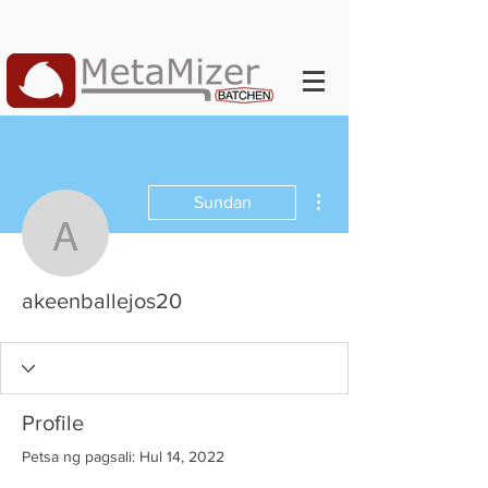
Higit pang mga pagkilos
Sundan
akeenballejos20
akeenballejos20
Profile
Petsa ng pagsali: Hul 14, 2022