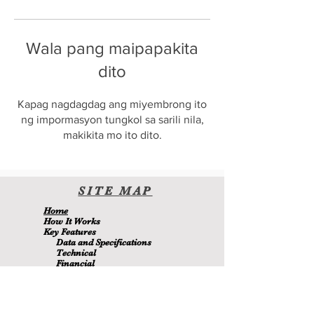
Wala pang maipapakita
dito
Kapag nagdagdag ang miyembrong ito
ng impormasyon tungkol sa sarili nila,
makikita mo ito dito.
SITE
MA
P
H
ome
H
ow It Wor
ks
Key Features
Data and Specifications
Technical
Financial
Environmental
Blo
g
About Us
Contact Us