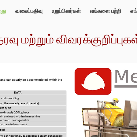
றது
வலைப்பதிவு
உறுப்பினர்கள்
எங்களை பற்றி
எங
தரவு மற்றும் விவரக்குறிப்புகள