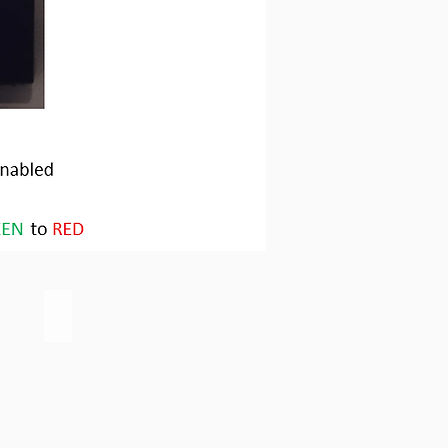
Key Features
Key
Features