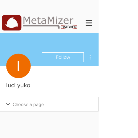
More actions
Follow
luci yuko