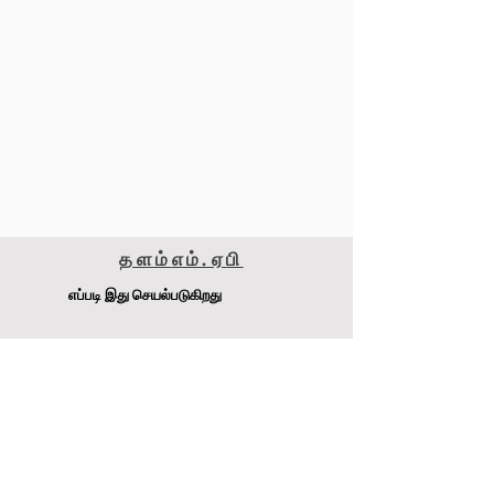
தளம்
எம்.ஏ
பி
எப்படி இது செயல்படுகிறது
மெட்டாமைசர் 240எஸ்எஸ்எஸ்
டி.ஜே. பேச்சன் Pty Ltd
முகவரி
:
4-6 Raglan Rd, Auburn.NSW 2141 ஆஸ்திரேலியா
இணையதளம்:
www.MetaMiser.com.au