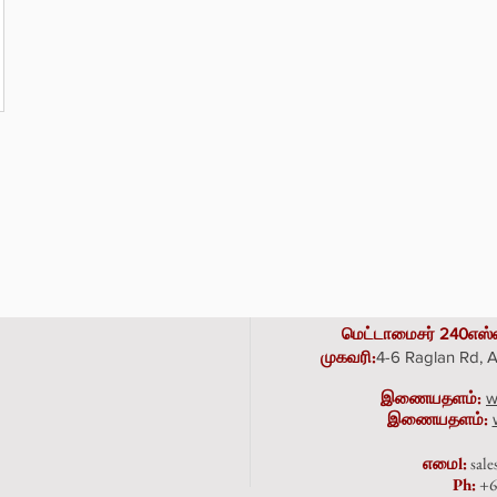
மெட்டாமைசர் 240எஸ்
முகவரி
:
4-6 Raglan Rd,
இணையதளம்:
w
இணையதளம்:
எமை
l:
sal
Ph:
+6