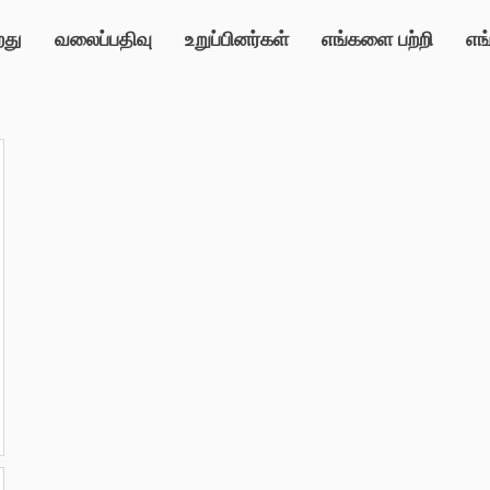
றது
வலைப்பதிவு
உறுப்பினர்கள்
எங்களை பற்றி
எங