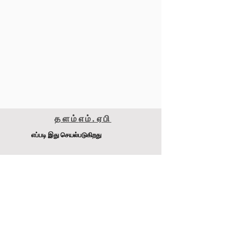
தளம்
எம்.ஏ
பி
எப்படி இது செயல்படுகிறது
மெட்டாமைசர் 240எஸ்எஸ்எஸ்
டி.ஜே. பேச்சன் Pty Ltd
முகவரி
:
4-6 Raglan Rd, Auburn.NSW 2141 ஆஸ்திரேலியா
இணையதளம்:
www.MetaMiser.com.au