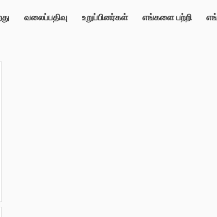
றது
வலைப்பதிவு
உறுப்பினர்கள்
எங்களை பற்றி
எங