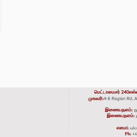
மெட்டாமைசர் 240எஸ்
முகவரி
:
4-6 Raglan Rd,
இணையதளம்:
w
இணையதளம்:
எமை
l:
sal
Ph:
+6