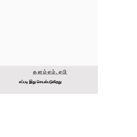
தளம்
எம்.ஏ
பி
எப்படி இது செயல்படுகிறது
மெட்டாமைசர் 240எஸ்எஸ்எஸ்
டி.ஜே. பேச்சன் Pty Ltd
முகவரி
:
4-6 Raglan Rd, Auburn.NSW 2141 ஆஸ்திரேலியா
இணையதளம்:
www.MetaMiser.com.au