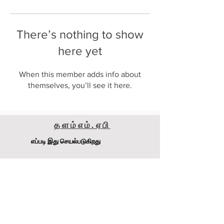
There’s nothing to show
here yet
When this member adds info about
themselves, you’ll see it here.
தளம்
எம்.ஏ
பி
எப்படி இது செயல்படுகிறது
மெட்டாமைசர் 240எஸ்எஸ்எஸ்
டி.ஜே. பேச்சன் Pty Ltd
முகவரி
:
4-6 Raglan Rd, Auburn.NSW 2141 ஆஸ்திரேலியா