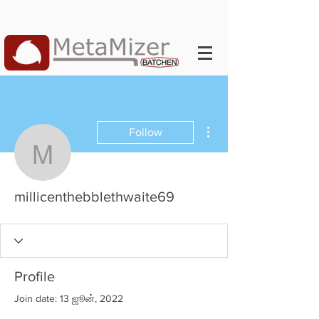
More actions
Follow
millicenthebblethwaite6
millicenthebblethwaite69
Profile
Join date: 13 ஜூன், 2022