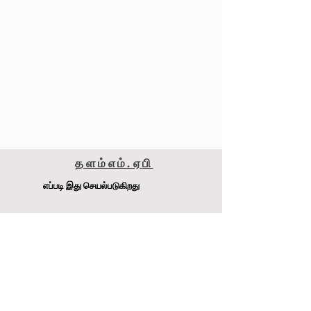
தளம்
எம்.ஏ
பி
எப்படி இது செயல்படுகிறது
மெட்டாமைசர் 240எஸ்எஸ்எஸ்
டி.ஜே. பேச்சன் Pty Ltd
முகவரி
:
4-6 Raglan Rd, Auburn.NSW 2141 ஆஸ்திரேலியா
இணையதளம்:
www.MetaMiser.com.au