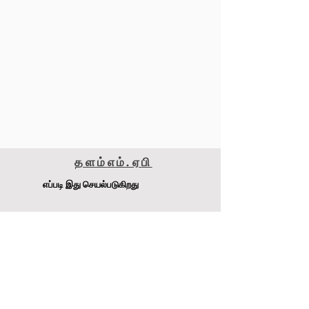
தளம்
எம்.ஏ
பி
எப்படி இது செயல்படுகிறது
மெட்டாமைசர் 240எஸ்எஸ்எஸ்
டி.ஜே. பேச்சன் Pty Ltd
முகவரி
:
4-6 Raglan Rd, Auburn.NSW 2141 ஆஸ்திரேலியா
இணையதளம்:
www.MetaMiser.com.au