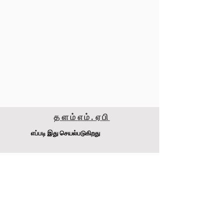
தளம்
எம்.ஏ
பி
எப்படி இது செயல்படுகிறது
மெட்டாமைசர் 240எஸ்எஸ்எஸ்
டி.ஜே. பேச்சன் Pty Ltd
முகவரி
:
4-6 Raglan Rd, Auburn.NSW 2141 ஆஸ்திரேலியா
இணையதளம்:
www.MetaMiser.com.au