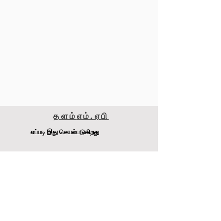
தளம்
எம்.ஏ
பி
எப்படி இது செயல்படுகிறது
மெட்டாமைசர் 240எஸ்எஸ்எஸ்
டி.ஜே. பேச்சன் Pty Ltd
முகவரி
:
4-6 Raglan Rd, Auburn.NSW 2141 ஆஸ்திரேலியா
இணையதளம்:
www.MetaMiser.com.au