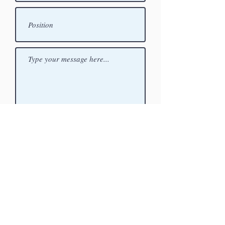
Submit
SITE
MA
P
H
ome
H
ow It Wor
ks
Key Features