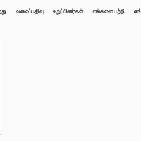
றது
வலைப்பதிவு
உறுப்பினர்கள்
எங்களை பற்றி
எங