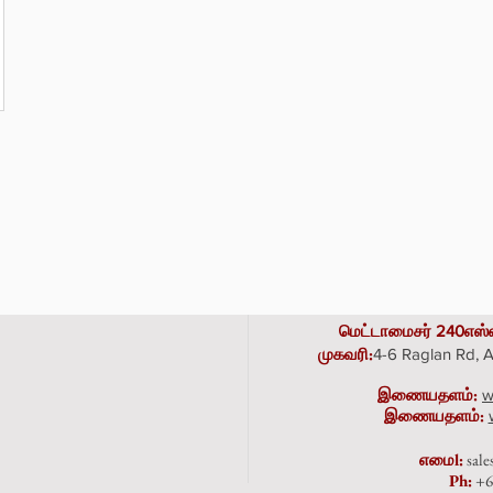
மெட்டாமைசர் 240எஸ்
முகவரி
:
4-6 Raglan Rd,
இணையதளம்:
w
இணையதளம்:
எமை
l:
sal
Ph:
+6