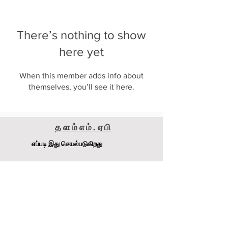
There’s nothing to show
here yet
When this member adds info about
themselves, you’ll see it here.
தளம்
எம்.ஏ
பி
எப்படி இது செயல்படுகிறது
மெட்டாமைசர் 240எஸ்எஸ்எஸ்
டி.ஜே. பேச்சன் Pty Ltd
முகவரி
:
4-6 Raglan Rd, Auburn.NSW 2141 ஆஸ்திரேலியா