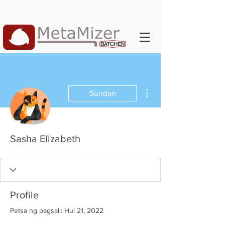
Higit pang mga pagkilos
Sundan
Sasha Elizabeth
Profile
Petsa ng pagsali: Hul 21, 2022