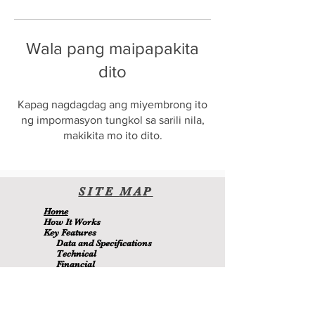
Wala pang maipapakita
dito
Kapag nagdagdag ang miyembrong ito
ng impormasyon tungkol sa sarili nila,
makikita mo ito dito.
SITE
MA
P
H
ome
H
ow It Wor
ks
Key Features
Data and Specifications
Technical
Financial
Environmental
Blo
g
About Us
Contact Us