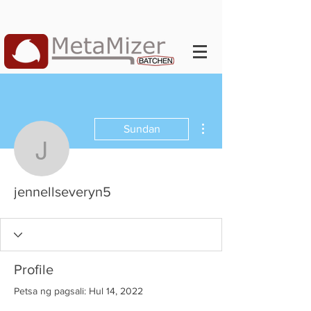
Higit pang mga pagkilos
Sundan
jennellseveryn5
jennellseveryn5
Profile
Petsa ng pagsali: Hul 14, 2022