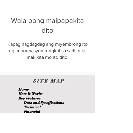
Wala pang maipapakita
dito
Kapag nagdagdag ang miyembrong ito
ng impormasyon tungkol sa sarili nila,
makikita mo ito dito.
SITE
MA
P
H
ome
H
ow It Wor
ks
Key Features
Data and Specifications
Technical
Financial
Environmental
Blo
g
About Us
Contact Us