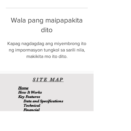
Wala pang maipapakita
dito
Kapag nagdagdag ang miyembrong ito
ng impormasyon tungkol sa sarili nila,
makikita mo ito dito.
SITE
MA
P
H
ome
H
ow It Wor
ks
Key Features
Data and Specifications
Technical
Financial
Environmental
Blo
g
About Us
Contact Us