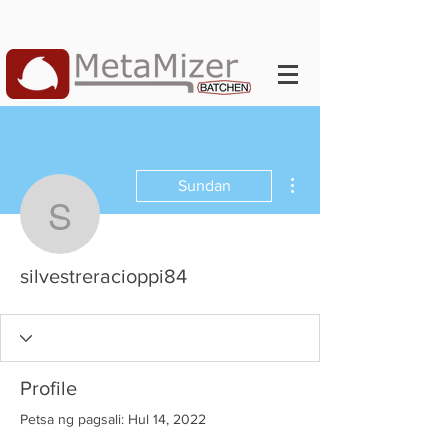
Higit pang mga pagkilos
Sundan
silvestreracioppi84
silvestreracioppi84
Profile
Petsa ng pagsali: Hul 14, 2022