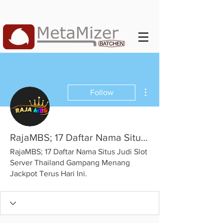
More actions
Follow
RajaMBS; 17 Daftar Nama Situs Judi Slot Server Thailand Gampang Menang Jackpot Terus Hari Ini.
RajaMBS; 17 Daftar Nama Situs Judi Slot
Server Thailand Gampang Menang
Jackpot Terus Hari Ini.